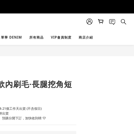
單寧 DENIM
所有商品
VIP會員制度
商店介紹
立即購買
款內刷毛·長腿挖角短
-21個工作天出貨 (不含假日)
併出貨
、預購分開下訂，加快收到唷 ♡