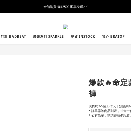
全館消費 滿$2500 即享免運.ᐟ.ᐟ
訂款 BADBEAT
鑽鑽系列 SPARKLE
現貨 INSTOCK
背心 BRATOP
爆款🔥命定
褲
現貨約3-5個工作天︱預購約14
* 訂單需等商品到齊，才會一
* 如有急單，建議寶寶們現貨