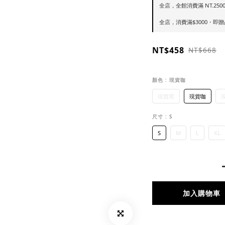
全店，全館消費滿 NT.250
全店，消費滿$3000・即
NT$458
NT$668
顏色
: 現貨咖
現貨黑
現貨咖
尺寸
: S
S
M
L
XL
加入購物車