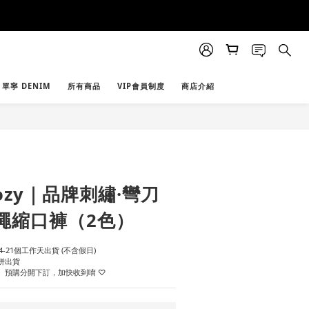
單寧 DENIM
所有商品
VIP會員制度
商店介紹
立即購買
 cozy｜品牌刺繡·彎刀
繩縮口褲（2色）
-21個工作天出貨 (不含假日)
併出貨
、預購分開下訂，加快收到唷 ♡