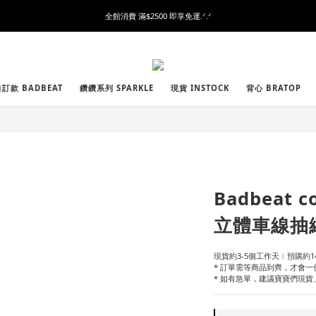
全館消費 滿$2500 即享免運.ᐟ.ᐟ
訂款 BADBEAT
鑽鑽系列 SPARKLE
現貨 INSTOCK
背心 BRATOP
Badbeat
立體車線抽
現貨約3-5個工作天︱預購約14
* 訂單需等商品到齊，才會一
* 如有急單，建議寶寶們現貨