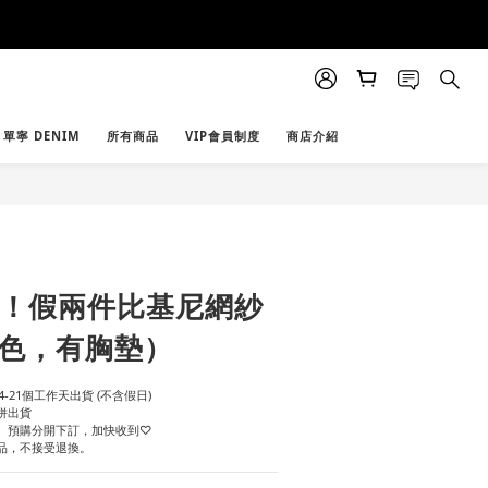
單寧 DENIM
所有商品
VIP會員制度
商店介紹
立即購買
辣！假兩件比基尼網紗
（3色，有胸墊）
-21個工作天出貨 (不含假日)
併出貨
貨、預購分開下訂，加快收到♡
物品，不接受退換。