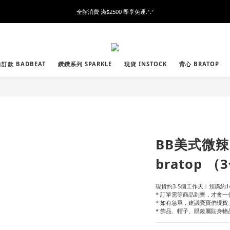
全館消費 滿$2500 即享免運.ᐟ.ᐟ
訂款 BADBEAT
鑽鑽系列 SPARKLE
現貨 INSTOCK
背心 BRATOP
BB美式微
bratop 
現貨約3-5個工作天︱預購約14
* 訂單需等商品到齊，才會一
* 如有急單，建議寶寶們現
* 飾品、帽子、眼鏡屬貼身