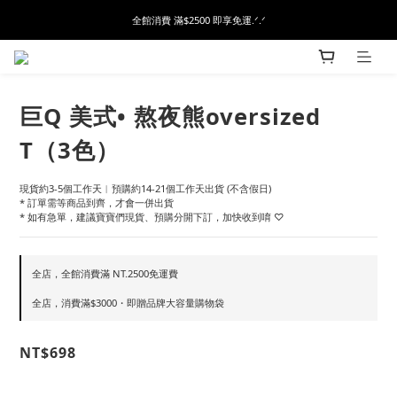
全館消費 滿$2500 即享免運.ᐟ.ᐟ
巨Q 美式• 熬夜熊oversized
T（3色）
現貨約3-5個工作天︱預購約14-21個工作天出貨 (不含假日)
* 訂單需等商品到齊，才會一併出貨
* 如有急單，建議寶寶們現貨、預購分開下訂，加快收到唷 ♡
全店，全館消費滿 NT.2500免運費
全店，消費滿$3000・即贈品牌大容量購物袋
NT$698