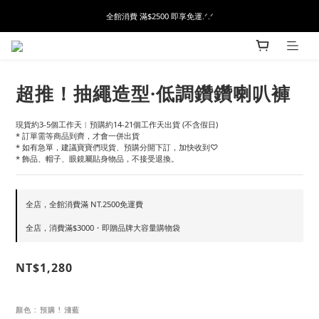
全館消費 滿$2500 即享免運.ᐟ.ᐟ
超推！抽繩造型·低調鑽鑽喇叭褲
現貨約3-5個工作天︱預購約14-21個工作天出貨 (不含假日)
* 訂單需等商品到齊，才會一併出貨
* 如有急單，建議寶寶們現貨、預購分開下訂，加快收到♡
* 飾品、帽子、眼鏡屬貼身物品，不接受退換。
全店，全館消費滿 NT.2500免運費
全店，消費滿$3000・即贈品牌大容量購物袋
NT$1,280
顏色
: 預購 ! 淺藍