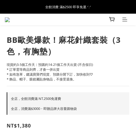
全館消費 滿$2500 即享免運.ᐟ.ᐟ
BB歐美爆款！麻花針織套裝（3
色，有胸墊）
現貨約3-5個工作天︱預購約14-21個工作天出貨 (不含假日)
* 訂單需等商品到齊，才會一併出貨
* 如有急單，建議寶寶們現貨、預購分開下訂，加快收到♡
* 飾品、帽子、眼鏡屬貼身物品，不接受退換。
全店，全館消費滿 NT.2500免運費
全店，消費滿$3000・即贈品牌大容量購物袋
NT$1,380