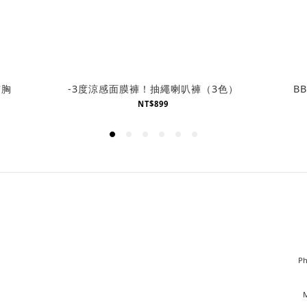
有胸
-3度涼感面膜褲！抽繩喇叭褲（3色）
B
NT$899
Ph