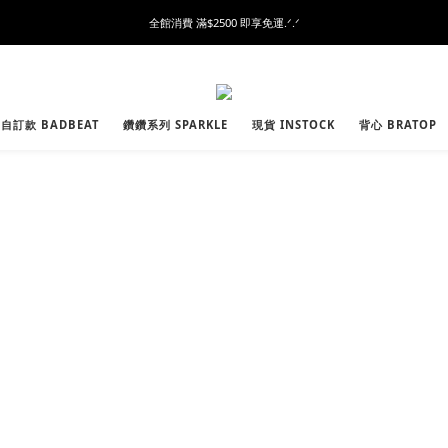
全館消費 滿$2500 即享免運.ᐟ.ᐟ
自訂款 BADBEAT
鑽鑽系列 SPARKLE
現貨 INSTOCK
背心 BRATOP