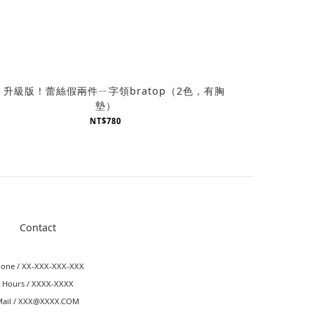
B 升級版！蕾絲假兩件ㄧ字領bratop（2色，有胸
墊）
NT$780
Contact
one / XX-XXX-XXX-XXX
Hours / XXXX-XXXX
Mail / XXX@XXXX.COM