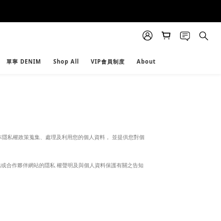
單寧 DENIM
Shop All
VIP會員制度
About
資料保護法及本隱私權政策蒐集、處理及利用您的個人資料， 並提供您對個
或合作夥伴網站的隱私 權聲明及與個人資料保護有關之告知