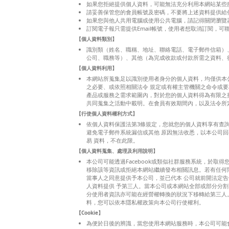
如果您拒絕提供個人資料，可能無法充分利用本網站某些
請妥善保管您的會員帳號及密碼，不要將上述資料提供給
如果您與他人共用電腦或使用公共電腦，請記得關閉瀏覽
訂閱電子報只需提供Email帳號，使用者想取消訂閱，
【個人資料類別】
識別類（姓名、職稱、地址、聯絡電話、電子郵件信箱）
公司、職務等）、其他（為完成收款或付款所需之資料、
【個人資料利用】
本網站所蒐集足以識別使用者身分的個人資料，均僅供本
之必要、或依照相關法令 規定或有權主管機關之命令或
產品或服務之需求範圍內，對於您的個人資料得為有限之
共同蒐集之活動中載明。在會員有效期間內，以及法令所
【行使個人資料權利方式】
依個人資料保護法第3條規定，您就您的個人資料享有查詢
避免電子郵件系統漏信或其他 原因無法收悉，以本公司
易 資料，不在此限。
【個人資料蒐集、處理及利用說明】
本公司可能透過Facebook或類似社群服務系統，於
移除該等資訊或拒絕本網站繼續發布相關訊息。若有任何
當事人之同意提供予本公司，並已代本 公司就前開法定
人資料提供 予第三人。當本公司或本網站全部或部分分
分使用者資訊亦可能在經營權轉換的狀況下移轉給第三人
料，您可以依本隱私權政策向本公司行使權利。
【Cookie】
為便於日後的辨識，當您使用本網站服務時，本公司可能會在您