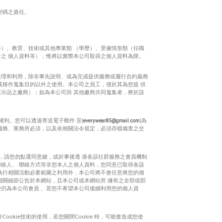
密碼之責任。
）、教育、技術或其他專業類 （學歷）、受僱情形類（任職
之 個人資料等），惟將以實際本公司取得之個人資料為限。
處理和利用，除非事先說明、或為完成提供服務或履行合約義務
或移作蒐集目的以外之使用。本公司之員工，僅於其為您提 供
示品之廠商）；如為本公司與 其他廠商共同蒐集者，將於該
利。您可以透過寄送電子郵件 至(
)為
everywear85@gmail.com
職務、業務所必須，以及依相關法令規定，必須存檔備查之交
布，請您勿點選同意鍵，或於事後透 過各該社群服務之會員機制
絡人、 聯絡方式等非您本人之個人資料，您同意已取得各該
執行相關活動必要範圍之利用外，本公司將不會任意將您的個
相關細節公告於本網站，且本公司或本網站所 擁有之全部或部
仍為本公司會員， 若您不希望本公司後續利用您的個人資
okie技術的使用，若您關閉Cookie 時，可能會造成您使