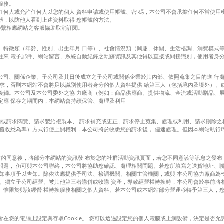
服務。
任何人或允許任何人以您的個人 資料申請或使用帳號、密 碼，本公司不會承擔任何不當使用
器，以防他人看到上述資料取得 您帳號的方法。
可聯繫相應網站之客服協助取消訂閱。
、特徵類（年齡、性別、出生年月 日等）、社會情況類（興趣、休閒、生活格調、消費模式等
往來 電子郵件、網站留言、系統自動紀錄之軌跡資訊及其他得以直接或間接識別，使用者身分
公司、關係企業、子公司及其日後成立之子公司或關係企業於其內部、依照蒐集之目的進 行
要求，否則本網站不會將足以識別使用者身分的個人資料提供 給第三人（包括境內及境外）、
接觸。本公司及本公司委外之協 力廠商（例如：商品供應商、提供物流、金流或活動贈品、展
定應 保存之期間內，本網站會持續保管、處理及利用
或請求閱覽、請求製給複製本、 請求補充或更正、請求停止蒐集、處理或利用、請求刪除之權
回覆收悉為準）方式行使上開權利，本公司將於收悉您的請求後， 儘速處理。但因本網站執行
取得您的同意後，將部分本網站的資訊發 布於您的社群活動資訊頁面，若您不同意該等訊息之發
問題， 仍可與本公司聯絡，本公司將協助您確認、處理相關問題。若您所填寫之送貨地址、聯
告知事項予以告知。除依法應提供予司法、檢調機關、相關主管機關，或與 本公司協力廠商為
割、獨立子公司經營、被其他第三者購併或收購 資產，導致經營權轉換時，本公司會於事前將
。惟限於與該經營 權轉換服務相關之個人資料。若本公司或本網站部分營運移轉予第三人，您
的電腦上設定與存取Cookie。 您可以透過設定您的個人電腦或上網設備，決定是否允許Co