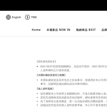
English
TWD
Home
本週新品 NEW IN
熱銷商品 BEST
品牌
【隱私權保護政策】
BAD BEAT所經營相關網站，包括但不限於：BAD BEAT(
人資料權利之行使與保護。
【本隱私權政策適用之範圍】
本隱私權政策及其所包含之告知事項，僅適用於本公司所
事項，請參閱該連結網站或合作夥伴網站。
【個人資料蒐集】
當您瀏覽本公司經營之相關網站時，不會主動要求輸入個
當您完成購物流程或參加其他活動時，網站會要求您登錄
為了保障各位會員權益，第一次光臨本網站消費的顧客，
請確認您所提供的個人資料真實準確，本公司不會承擔您