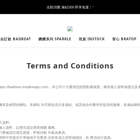
全館消費 滿$2500 即享免運.ᐟ.ᐟ
自訂款 BADBEAT
鑽鑽系列 SPARKLE
現貨 INSTOCK
背心 BRATOP
Terms and Conditions
https://badbeat.shoplineapp.com)，本公司十分重視您的隱私權保護，將依個人
擁有及經營的網站。本網站 內可能包含許多連結、或其他合作夥伴所提供的服務，各連結網站
人資料。
個人資料，以便完成交易與相關 服務。
只要確認完成交易後，即會自動 升級為會員。
資料中所提供不準確或不完整資 訊所造成之損害或錯誤，此 將須自行負責。