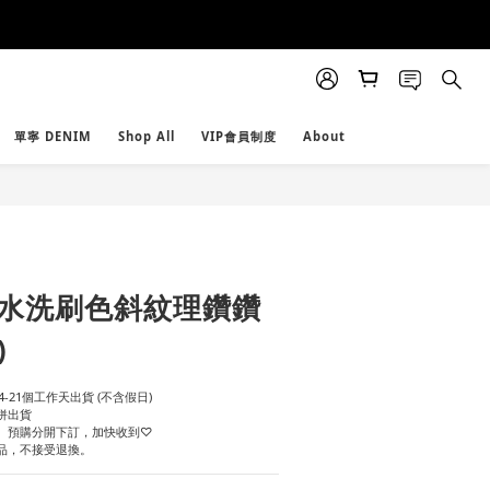
單寧 DENIM
Shop All
VIP會員制度
About
BUY NOW
! 水洗刷色斜紋理鑽鑽
)
-21個工作天出貨 (不含假日)
併出貨
貨、預購分開下訂，加快收到♡
物品，不接受退換。