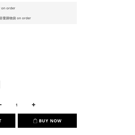
on order
量購物袋 on order
T
BUY NOW