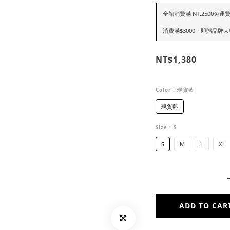
全館消費滿 NT.2500免運費 
消費滿$3000・即贈品牌大容
NT$1,380
Color
: 現貨藍
現貨藍
Size
: S
S
M
L
XL
ADD TO CAR