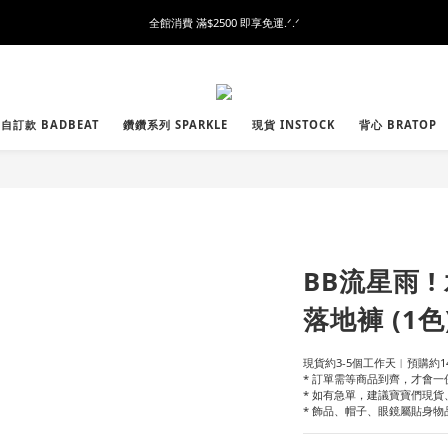
全館消費 滿$2500 即享免運.ᐟ.ᐟ
自訂款 BADBEAT
鑽鑽系列 SPARKLE
現貨 INSTOCK
背心 BRATOP
BB流星雨 
落地褲 (1色
現貨約3-5個工作天︱預購約14
* 訂單需等商品到齊，才會一
* 如有急單，建議寶寶們現
* 飾品、帽子、眼鏡屬貼身